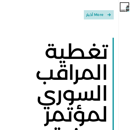
More أخبار
تغطية
المراقب
السوري
لمؤتمر