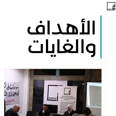
الأهداف
والغايات