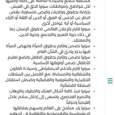
مستقلة تتمتع بالسيادة الكاملة على كافة أراضيها.
لكل مواطني ومواطنات سوريا الحق في العيش
بكرامة بحقوق وواجبات وفرص متساوية، بغض
النظر عن الجنس أو العرق أو الدين أو اللغة أو الآراء
السياسية أو أية عوامل أخرى.
سوريا تلتزم بالإعلان العالمي لحقوق الإنسان، بما
في ذلك حرية التعبير، والتجمع، وحرية الدين،
والمعتقد.
سوريا تضمن وتلتزم بحقوق المرأة وتنهض المرأة
فيها بدور ريادي في الشأن العام.
سوريا تضمن وتلتزم بحقوق الطفل وتضع تعليم
الأطفال ضمن أولوياتها الأساسية.
سوريا تلتزم بالحكم الديمقراطي وسيادة القانون
والشفافية والمساءلة، مع الفصل بين السلطات
التنفيذية والتشريعية والقضائية وضمان استقلال
Open
السلطة القضائية.
navigation
سوريا تنبذ كافة أشكال العنف والتطرف والإرهاب
والتمييز العنصري، وتسعى إلى إحلال سلام عادل
إقليمياً ودولياُ.
سوريا بلد منفتح على العالم وتسهم بعلاقاتها
الدبلوماسية والاقتصادية والثقافية في ازدهاره.