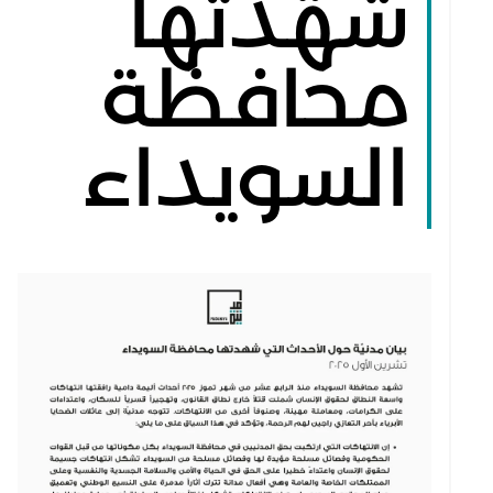
شهدتها
محافظة
السويداء