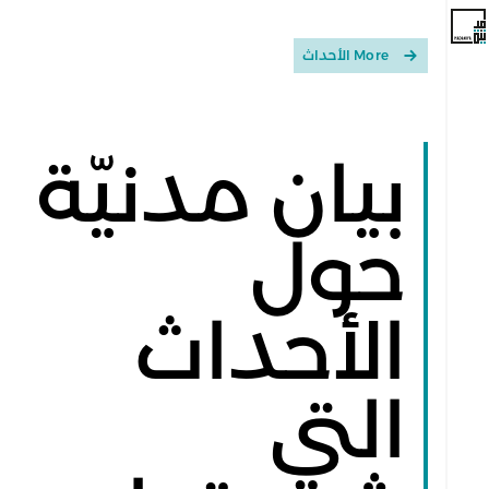
More الأحداث
بيان مدنيّة
حول
الأحداث
التي