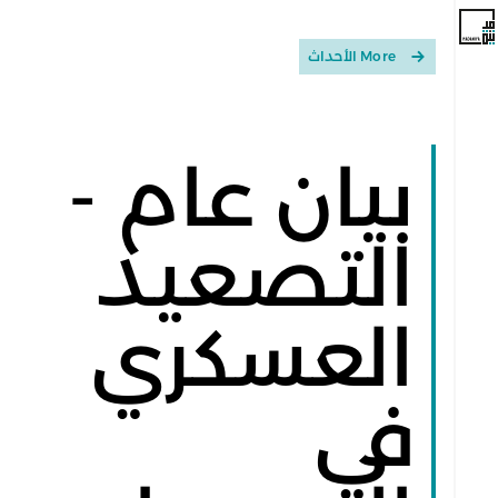
More الأحداث
بيان عام -
التصعيد
العسكري
في