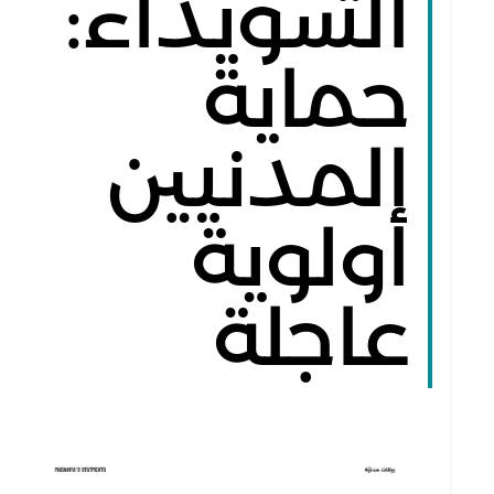
السويداء:
حماية
المدنيين
أولوية
عاجلة