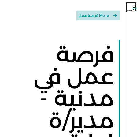
More فرصة عمل
فرصة
عمل في
مدنية -
مدير/ة