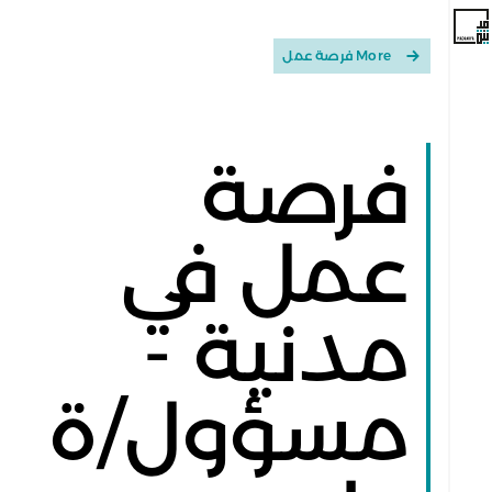
More فرصة عمل
فرصة
عمل في
مدنية -
مسؤول/ة