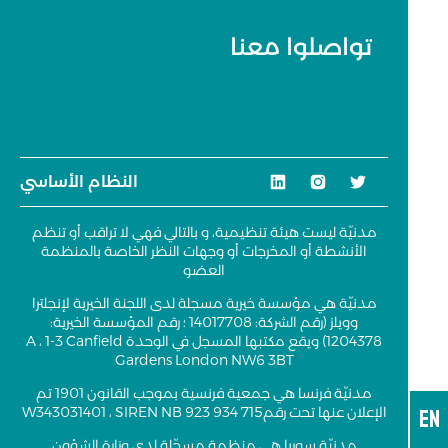
تواصلوا معنا
النظام الأساسي
مدنيّة ليست هيئة تنظيمية، و بالتالي فهي لا تراقب أو تنظم
الأنشطة أو المخرجات أو وجهات النظر الخاصة بالمنظمة
العضو
مدنيّة هي مؤسسة خيرية مسجلة لدى اللجنة الخيرية لإنجلترا
وويلز (رقم الشركة: 14017708 ؛ رقم المؤسسة الخيرية:
1204378) ويقع مكتبها المسجل في الوحدة A ، 1-3 Canfield
Gardens London NW6 3BT
مدنيّة فرنسا هي جمعية فرنسية بموجب القانون 1901 تم
EN
الإعلان عنها تحت رقمW343031401 ، SIREN NB 923 934 715
مدنيّة سوريا هي منظمة مسجّلة لدى وزارة الشؤون