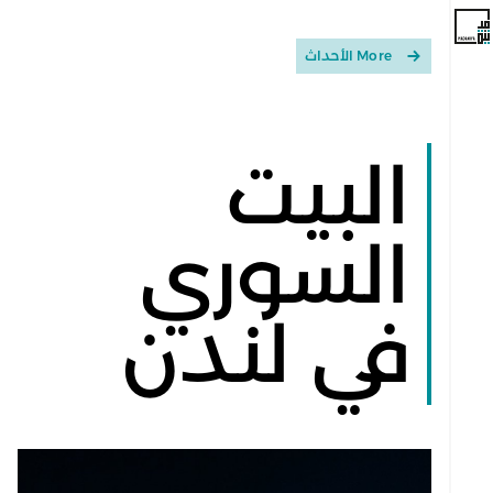
More الأحداث
البيت
السوري
في لندن