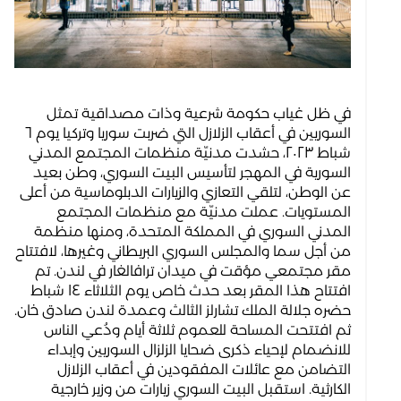
في ظل غياب حكومة شرعية وذات مصداقية تمثل
السوريين في أعقاب الزلازل التي ضربت سوريا وتركيا يوم ٦
شباط ٢٠٢٣، حشدت مدنيّة منظمات المجتمع المدني
السورية في المهجر لتأسيس البيت السوري، وطن بعيد
عن الوطن، لتلقي التعازي والزيارات الدبلوماسية من أعلى
المستويات. عملت مدنيّة مع منظمات المجتمع
المدني السوري في المملكة المتحدة، ومنها منظمة
من أجل سما والمجلس السوري البريطاني وغيرها، لافتتاح
مقر مجتمعي مؤقت في ميدان ترافالغار في لندن. تم
افتتاح هذا المقر بعد حدث خاص يوم الثلاثاء ١٤ شباط
حضره جلالة الملك تشارلز الثالث وعمدة لندن صادق خان.
ثم افتتحت المساحة للعموم ثلاثة أيام ودُعي الناس
للانضمام لإحياء ذكرى ضحايا الزلزال السوريين وإبداء
التضامن مع عائلات المفقودين في أعقاب الزلازل
الكارثية. استقبل البيت السوري زيارات من وزير خارجية