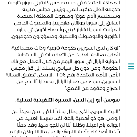
المملكة المتحدة في حينه جيمس كليفرلي، ووزير خارجية
حكومة الظل ديفيد لامي، ورئيس مجلس مدينة
وستمنستر (آدم هوغ) ومبعوث المملكة المتحدة
السابق إلى سوريا جوناثان هارجريفز، والمبعوث الخاص
المؤقت لسوريا تشارلز كينج، وأعضاء آخرون في وزارة
الخارجية والكومنولث والتنمية، ومسؤولون حكوميون.
"لو كان لدى السوريين حكومة شرعية وذات مصداقية،
لأمكن معالجة العديد من التعقيدات في الاستجابة
الدولية للزلزال في سوريا اليوم من خلال العمل مع تلك
الحكومة. ومن دون حل سياسي يستند إلى قرار مجلس
Open
الأمن للأمم المتحدة رقم ٢٢٥٤، لا يمكن تحقيق العدالة
navigation
للسوريين، سواء من ضحايا الزلزال وضحايا ١٢ عام من
الصراع وعقود من القمع."
سوسن أبو زين الدين، المديرة التنفيذية لمدنية.
"البيت السوري، الذي يمثل وطناً لنا في لندن بعيداً عن
الوطن، هو ذو أهمية بالغة. لقد شهدنا العديد من
الجرائم بأم أعيننا، وظننا أننا لن ننجو منها. وقد دفنّا
بأيدينا أصدقاء وأحبة لنا، وهُجرنا من منازلنا. ولكن بالرغم