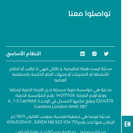
تواصلوا معنا
النظام الأساسي
مدنيّة ليست هيئة تنظيمية، و بالتالي فهي لا تراقب أو تنظم
الأنشطة أو المخرجات أو وجهات النظر الخاصة بالمنظمة
العضو
مدنيّة هي مؤسسة خيرية مسجلة لدى اللجنة الخيرية لإنجلترا
وويلز (رقم الشركة: 14017708 ؛ رقم المؤسسة الخيرية:
1204378) ويقع مكتبها المسجل في الوحدة A ، 1-3 Canfield
Gardens London NW6 3BT
مدنيّة فرنسا هي جمعية فرنسية بموجب القانون 1901 تم
EN
الإعلان عنها تحت رقمW343031401 ، SIREN NB 923 934 715
مدنيّة سوريا هي منظمة مسجّلة لدى وزارة الشؤون