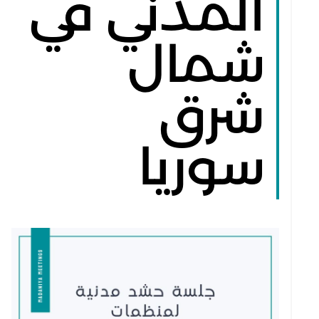
المدني في
شمال
شرق
سوريا