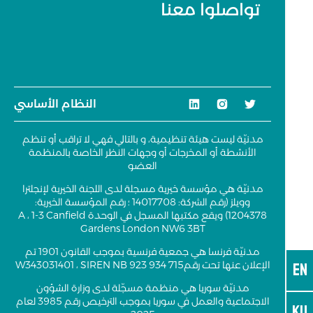
تواصلوا معنا
النظام الأساسي
مدنيّة ليست هيئة تنظيمية، و بالتالي فهي لا تراقب أو تنظم
الأنشطة أو المخرجات أو وجهات النظر الخاصة بالمنظمة
العضو
مدنيّة هي مؤسسة خيرية مسجلة لدى اللجنة الخيرية لإنجلترا
وويلز (رقم الشركة: 14017708 ؛ رقم المؤسسة الخيرية:
1204378) ويقع مكتبها المسجل في الوحدة A ، 1-3 Canfield
Gardens London NW6 3BT
مدنيّة فرنسا هي جمعية فرنسية بموجب القانون 1901 تم
EN
الإعلان عنها تحت رقمW343031401 ، SIREN NB 923 934 715
مدنيّة سوريا هي منظمة مسجّلة لدى وزارة الشؤون
الاجتماعية والعمل في سوريا بموجب الترخيص رقم 3985 لعام
KU