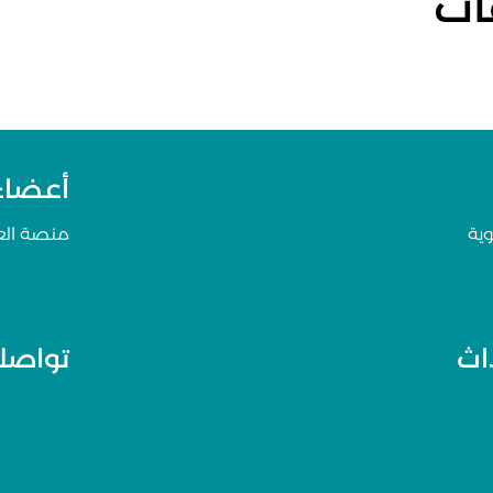
ات
أعضاء 
ية
منصة ال
داث
تواصلو