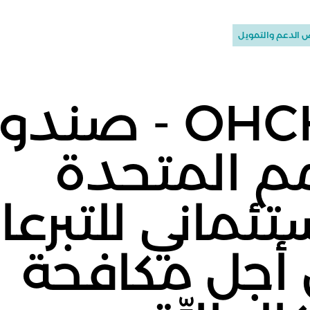
OHCHR - صند
مم المتحدة
ستئماني للتبرع
أجل مكافحة