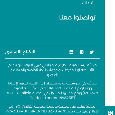
الأحداث
تواصلوا معنا
النظام الأساسي
مدنيّة ليست هيئة تنظيمية، و بالتالي فهي لا تراقب أو تنظم
الأنشطة أو المخرجات أو وجهات النظر الخاصة بالمنظمة
العضو
مدنيّة هي مؤسسة خيرية مسجلة لدى اللجنة الخيرية لإنجلترا
وويلز (رقم الشركة: 14017708 ؛ رقم المؤسسة الخيرية:
1204378) ويقع مكتبها المسجل في الوحدة A ، 1-3 Canfield
Gardens London NW6 3BT
مدنيّة فرنسا هي جمعية فرنسية بموجب القانون 1901 تم
EN
الإعلان عنها تحت رقمW343031401 ، SIREN NB 923 934 715