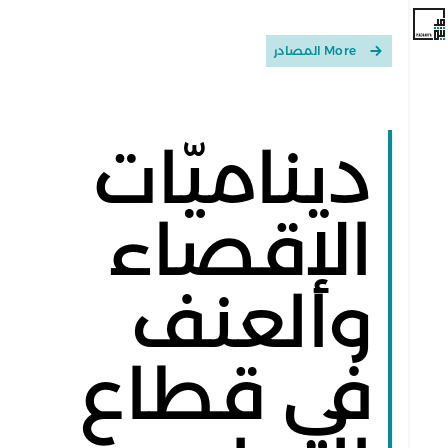
More المصادر
ديناميّات
الإقصاء
والعنف
في قطاع