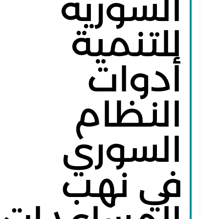
السورية
للتنمية
أدوات
النظام
السوري
في نهب