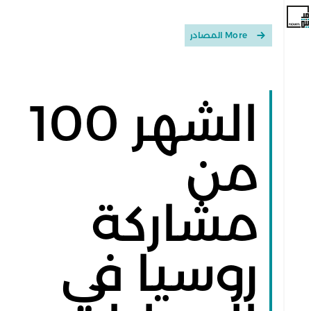
More المصادر
الشهر 100
من
مشاركة
روسيا في