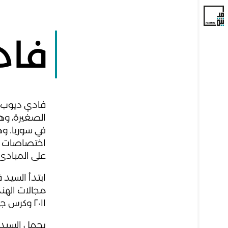
فاد
فادي ديوب ش
الصغيرة، وه
في سوريا. و
اختصاصات م
على المبادئ 
مجالات الهند
٢٠١١ وكرس جهوده بالكامل لدعم السوريين منذ ذلك الحين.
يحمل السيد 