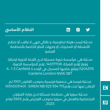
النظام الأساسي
مدنيّة ليست هيئة تنظيمية، و بالتالي فهي لا تراقب أو تنظم
الأنشطة أو المخرجات أو وجهات النظر الخاصة بالمنظمة
العضو
مدنيّة هي مؤسسة خيرية مسجلة لدى اللجنة الخيرية لإنجلترا
وويلز (رقم الشركة: 14017708 ؛ رقم المؤسسة الخيرية:
1204378) ويقع مكتبها المسجل في الوحدة A ، 1-3 Canfield
Gardens London NW6 3BT
مدنيّة فرنسا هي جمعية فرنسية بموجب القانون 1901 تم
EN
الإعلان عنها تحت رقمW343031401 ، SIREN NB 923 934 715
مدنيّة سوريا هي منظمة مسجّلة لدى وزارة الشؤون
الاجتماعية والعمل في سوريا بموجب الترخيص رقم 3985 لعام
KU
2025