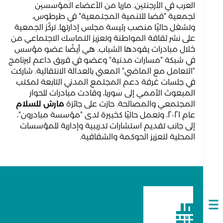
العرب في الأرجنتين. ماريا من الأعضاء المؤسسين
لجمعية "فضا للتنمية المجتمعية" في طرطوس،
وتشغل حاليًا منصب رئيسة مجلس إدارتها. تركّز الجمعية
على نشر ثقافة المواطنة وتعزيز التماسك الاجتماعي من
خلال مبادرات يقودها الشباب. هي أيضًا عضو مؤسس
في شبكة "مسارات مدنية" وعضو في فريق داعم لبرنامج
"التعامل مع الماضي" المعني بالعدالة الانتقالية. شاركت
في جلسات غرفة دعم المجتمع المدني التابعة لمكتب
المبعوث الأممي إلى سوريا، وقادت مبادرات للحوار
المجتمعي والمصالحة. حازت على جائزة
مارش للسلام
عام ٢٠٢١، وتعمل حاليًا كخبيرة لدى "مؤسسة مبادرون"،
إلى جانب تقديم استشارات تدريبية وإدارية للمؤسسات
المحلية لتعزيز الحوكمة والشفافية.
Open
navigation