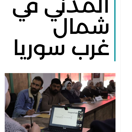
المدني في
شمال
غرب سوريا