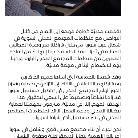
تقدمت مدنيّة خطوة مهمة إلى الأمام من خلال
التواصل مع منظمات المجتمع المدني السورية في
شمال غرب سوريا. من خلال شراكتنا مع وحدة المجالس
المحلية في أعزاز، عقدنا جلسة دعونا إليها ٤٠ من القادة
المميزين من منظمات المجتمع المدني البارزة، ورحبنا
بهم للانضمام إلينا في مهمة مدنيّة.
وقد سُعدنا بالحماسة التي أبداها جميع الحاضرين
ومشاركتهم الفاعلة في اللقاء. إن التزامهم بحماية وتعزيز
الدور الهام للمجتمع المدني في تشكيل مستقبل سوريا
قد زادنا نشاطاً وتصميماً على السعي لتحقيق هذا
الهدف المهم. إننا، في مدنيّة، ملتزمون بمهمتنا لحماية
فضائنا المدني ودعم العمل الرائد لمنظمات المجتمع
المدني في بناء مستقبل أكثر إشراقا لسوريا.
نحن ندرك أن بناء مجتمع مدني قوي وشامل في سوريا
أمر بالغ الأهمية لتعزيز الديمقراطية وحقوق الإنسان